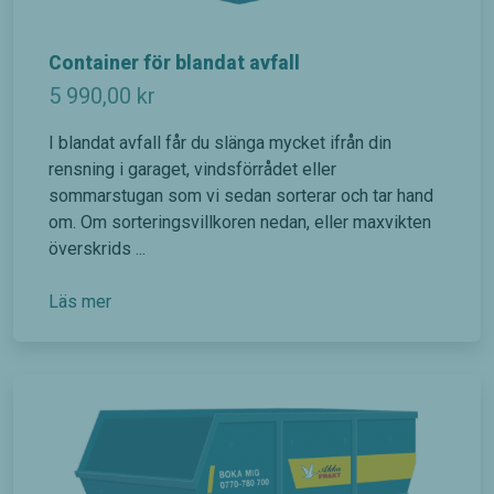
Container för blandat avfall
5 990,00
kr
I blandat avfall får du slänga mycket ifrån din
rensning i garaget, vindsförrådet eller
sommarstugan som vi sedan sorterar och tar hand
om. Om sorteringsvillkoren nedan, eller maxvikten
Nödvändiga
Dessa kakor
överskrids ...
går inte att
välja bort. De
Läs mer
behövs för
att hemsidan
över huvud
taget ska
fungera.
Statistik
För att vi