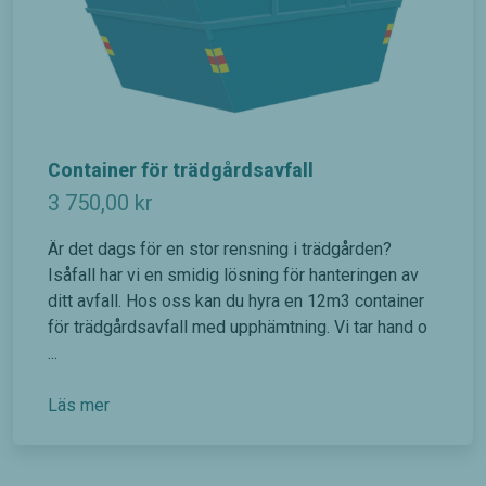
ska kunna
förbättra
hemsidans
funktionalitet
och
uppbyggnad,
baserat på
hur
Container för trädgårdsavfall
hemsidan
3 750,00
kr
används.
Är det dags för en stor rensning i trädgården?
Upplevelse
Isåfall har vi en smidig lösning för hanteringen av
För att vår
ditt avfall. Hos oss kan du hyra en 12m3 container
hemsida
för trädgårdsavfall med upphämtning. Vi tar hand o
ska prestera
...
så bra som
möjligt
under ditt
Läs mer
besök. Om
du nekar de
här kakorna
kommer