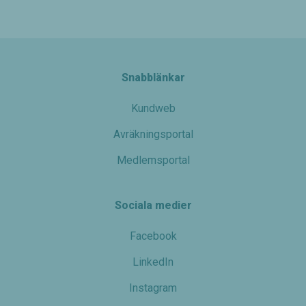
viss
funktionalitet
att försvinna
från
hemsidan.
Snabblänkar
Marknadsföring
Kundweb
Genom att dela
Avräkningsportal
med dig av dina
intressen och ditt
Medlemsportal
beteende när du
surfar ökar du
chansen att få
se personligt
Sociala medier
anpassat
innehåll och
Facebook
erbjudanden.
LinkedIn
Instagram