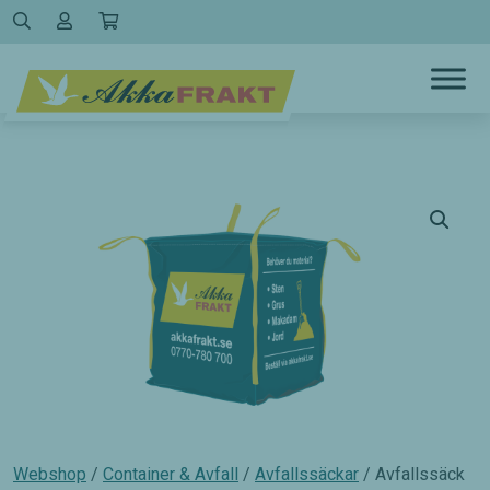
Hoppa
till
innehållet
Webshop
/
Container & Avfall
/
Avfallssäckar
/ Avfallssäck