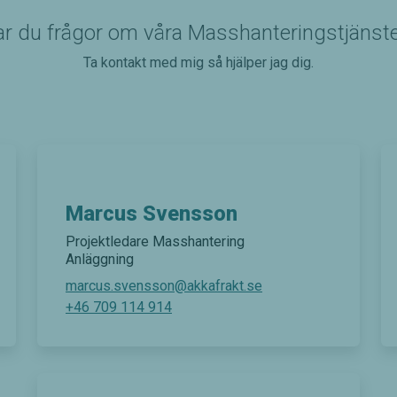
r du frågor om våra Masshanteringstjänst
Ta kontakt med mig så hjälper jag dig.
Nödvändiga
Dessa kakor
går inte att
Marcus Svensson
välja bort. De
behövs för
Projektledare Masshantering
att hemsidan
Anläggning
över huvud
marcus.svensson@akkafrakt.se
taget ska
fungera.
+46 709 114 914
Statistik
För att vi
ska kunna