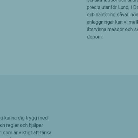
precis utanför Lund, i Da
och hantering såväl in
anläggningar kan vi mella
återvinna massor och ska
deponi.
u känna dig trygg med
och regler och hjälper
 som är viktigt att tänka