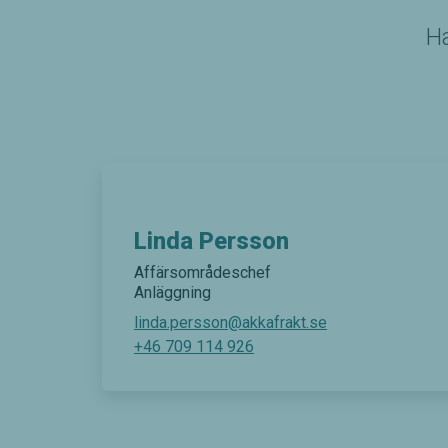
Ha
Linda Persson
Affärsområdeschef
Anläggning
linda.persson@akkafrakt.se
+46 709 114 926