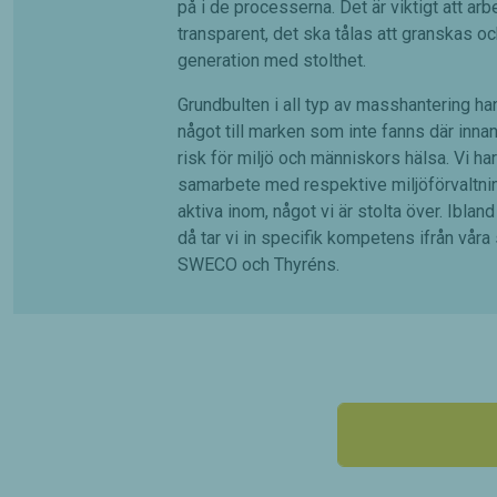
på i de processerna. Det är viktigt att arb
transparent, det ska tålas att granskas oc
generation med stolthet.
Grundbulten i all typ av masshantering hand
något till marken som inte fanns där inna
risk för miljö och människors hälsa. Vi har 
samarbete med respektive miljöförvaltnin
aktiva inom, något vi är stolta över. Ibland 
då tar vi in specifik kompetens ifrån vår
SWECO och Thyréns.