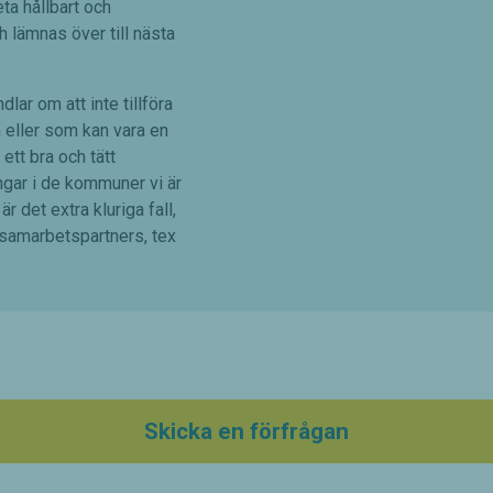
eta hållbart och
h lämnas över till nästa
lar om att inte tillföra
n eller som kan vara en
ett bra och tätt
gar i de kommuner vi är
är det extra kluriga fall,
a samarbetspartners, tex
Skicka en förfrågan