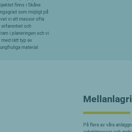
jektet finns i Skåne.
ningsgrad som möjligt på
vet vi att massor ofta
 erfarenhet och
 fram i planeringen och vi
 med rätt typ av
jungfruliga material.
Mellanlagr
På flera av våra anläggn
schaktmassor och andra 