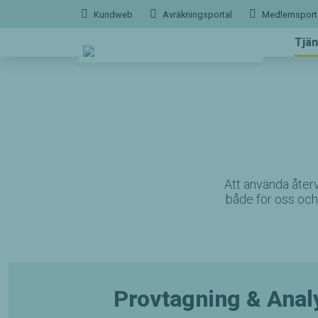
Hoppa
Kundweb
Avräkningsportal
Medlemsport
till
innehållet
Tjän
Att använda återv
både för oss och
Provtagning & Anal