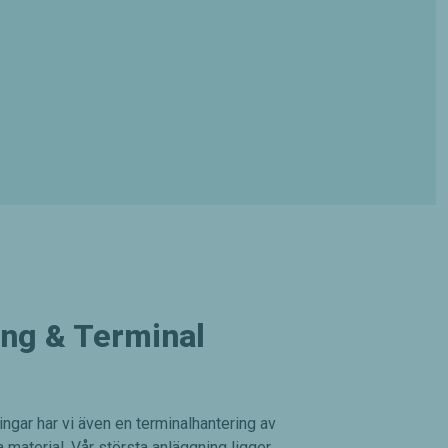
ing & Terminal
ingar har vi även en terminalhantering av
material. Vår största anläggning ligger