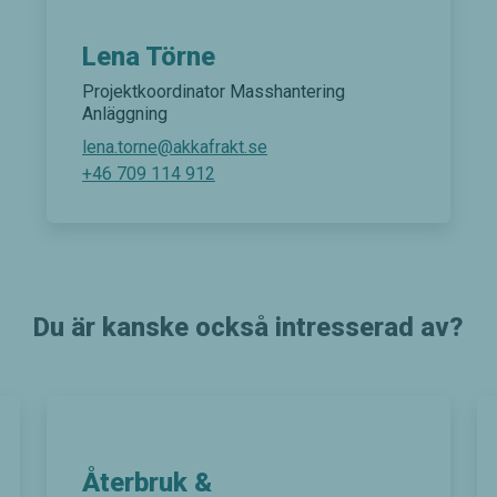
förbättra
hemsidans
Lena Törne
funktionalitet
och
Projektkoordinator Masshantering
uppbyggnad,
Anläggning
baserat på
lena.torne@akkafrakt.se
hur
hemsidan
+46 709 114 912
används.
Upplevelse
För att vår
hemsida
Du är kanske också intresserad av?
ska prestera
så bra som
möjligt
under ditt
besök. Om
du nekar de
här kakorna
kommer
Återbruk &
viss