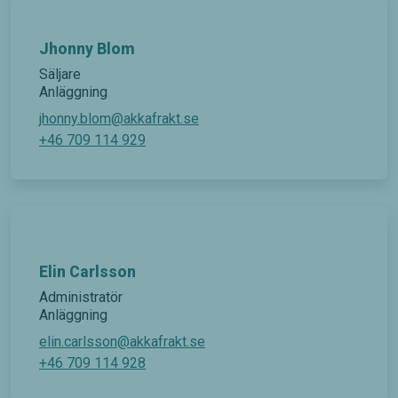
Jhonny Blom
Säljare
Anläggning
jhonny.blom@akkafrakt.se
Nödvändiga
+46 709 114 929
Dessa kakor
går inte att
välja bort. De
behövs för
att hemsidan
över huvud
taget ska
fungera.
Elin Carlsson
Administratör
Anläggning
Statistik
För att vi
elin.carlsson@akkafrakt.se
ska kunna
+46 709 114 928
förbättra
hemsidans