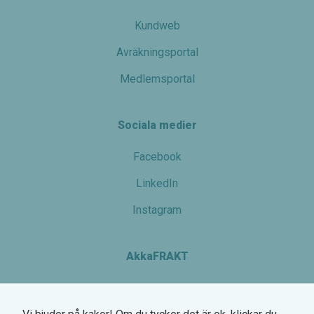
Kundweb
Avräkningsportal
Medlemsportal
Sociala medier
Facebook
LinkedIn
Instagram
AkkaFRAKT
Växel: 0770-780 700