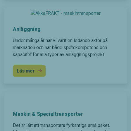
från
hemsidan.
Marknadsföring
Anläggning
Genom att dela
med dig av dina
Under många år har vi varit en ledande aktör på
intressen och ditt
marknaden och har både spetskompetens och
beteende när du
kapacitet för alla typer av anläggningsprojekt.
surfar ökar du
chansen att få
se personligt
Läs mer
anpassat
innehåll och
erbjudanden.
Maskin & Specialtransporter
Det är lätt att transportera fyrkantiga små paket.