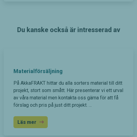
funktionalitet
och
uppbyggnad,
baserat på
hur
Du kanske också är intresserad av
hemsidan
används.
Upplevelse
För att vår
hemsida
Materialförsäljning
ska prestera
så bra som
På AkkaFRAKT hittar du alla sorters material till ditt
möjligt
projekt, stort som smått. Här presenterar vi ett urval
under ditt
av våra material men kontakta oss gärna för att få
besök. Om
förslag och pris på just ditt projekt. …
du nekar de
här kakorna
kommer
Läs mer
viss
funktionalitet
att försvinna