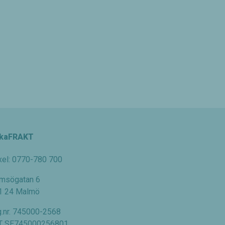
kaFRAKT
xel: 0770-780 700
msögatan 6
1 24 Malmö
g.nr. 745000-2568
T SE745000256801