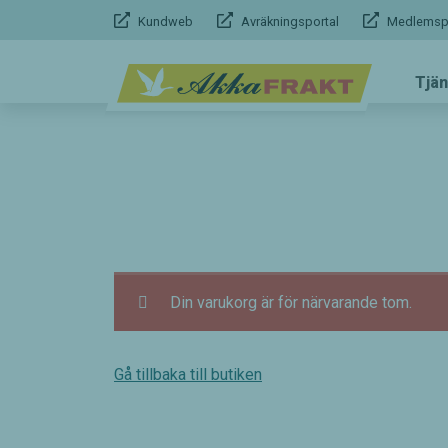
Hoppa
Kundweb
Avräkningsportal
Medlemspo
till
innehållet
Tjän
Din varukorg är för närvarande tom.
Gå tillbaka till butiken