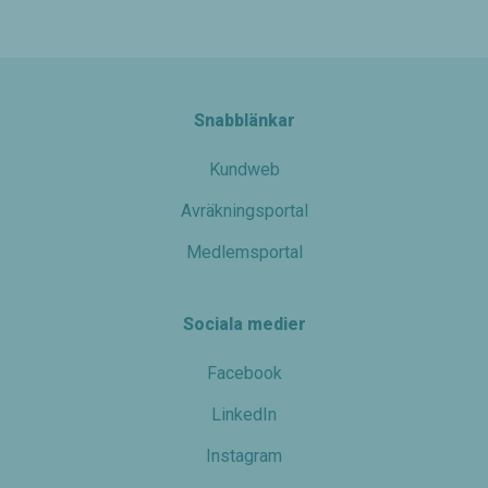
Snabblänkar
Kundweb
Avräkningsportal
Nödvändiga
Dessa kakor
Medlemsportal
går inte att
välja bort. De
behövs för
Sociala medier
att hemsidan
över huvud
taget ska
Facebook
fungera.
LinkedIn
Instagram
Statistik
För att vi