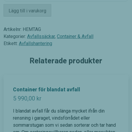
Hemtag
Lägg till i varukorg
av
Avfallssäck
mängd
Artikelnr:
HEMTAG
Kategorier:
Avfallssäckar
,
Container & Avfall
Etikett:
Avfallshantering
Relaterade produkter
Container för blandat avfall
5 990,00
kr
I blandat avfall får du slänga mycket ifrån din
rensning i garaget, vindsförrådet eller
sommarstugan som vi sedan sorterar och tar hand