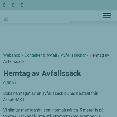
Hoppa
till
innehållet
Webshop
/
Container & Avfall
/
Avfallssäckar
/ Hemtag av
Avfallssäck
Hemtag av Avfallssäck
0,00
kr
Boka hemtaget av en avfallssäck du har beställt från
AkkaFRAKT.
Vi hämtar med kranbil som normalt når ca: 5 meter in på
tomten. Säcken får inte stå skymd bakom exempelvis