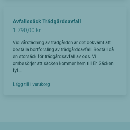
Avfallssäck Trädgårdsavfall
1 790,00
kr
Vid vårstädning av trädgården är det bekvämt att
beställa bortforsling av trädgårdsavfall. Beställ då
en storsäck för trädgårdsavfall av oss. Vi
ombesörjer att säcken kommer hem till Er. Säcken
fyl ...
Lägg till i varukorg
Nödvändiga
Dessa kakor
går inte att
välja bort. De