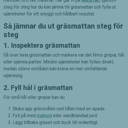
metoder och rätt material. Här går vi på
Akkafrakt
igenom
steg för steg hur du kan jämna till gräsmattan och fylla ut
ojämnheter för ett snyggt och hållbart resultat.
Så jämnar du ut gräsmattan steg för
steg
1. Inspektera gräsmattan
Gå över hela gräsmattan och markera var det finns gropar, hål
eller ojämna partier. Mindre ojämnheter kan fyllas direkt,
medan större områden kan kräva en mer omfattande
utjämning.
2. Fyll hål i gräsmattan
För små hål eller gropar kan du
Skära upp grässvålen runt hålet med en spade.
Fyll på med
matjord
eller sandblandad jord.
Lägg tillbaka gräset och tryck till ordentligt.