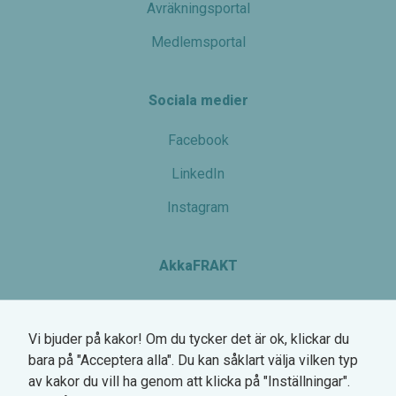
Avräkningsportal
uppbyggnad,
baserat på
Medlemsportal
hur
hemsidan
används.
Sociala medier
Facebook
Upplevelse
För att vår
LinkedIn
hemsida
ska prestera
Instagram
så bra som
möjligt
under ditt
besök. Om
AkkaFRAKT
du nekar de
här kakorna
Växel: 0770-780 700
kommer
viss
Vi bjuder på kakor! Om du tycker det är ok, klickar du
Hemsögatan 6
funktionalitet
bara på "Acceptera alla". Du kan såklart välja vilken typ
att försvinna
211 24 Malmö
från
av kakor du vill ha genom att klicka på "Inställningar".
hemsidan.