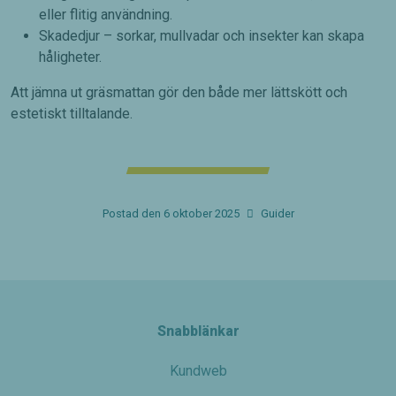
eller flitig användning.
Skadedjur – sorkar, mullvadar och insekter kan skapa
håligheter.
Att jämna ut gräsmattan gör den både mer lättskött och
Nödvändiga
estetiskt tilltalande.
Dessa kakor
går inte att
välja bort. De
behövs för
att hemsidan
över huvud
Postad den
6 oktober 2025
Guider
taget ska
fungera.
Statistik
För att vi
ska kunna
Snabblänkar
förbättra
hemsidans
Kundweb
funktionalitet
och