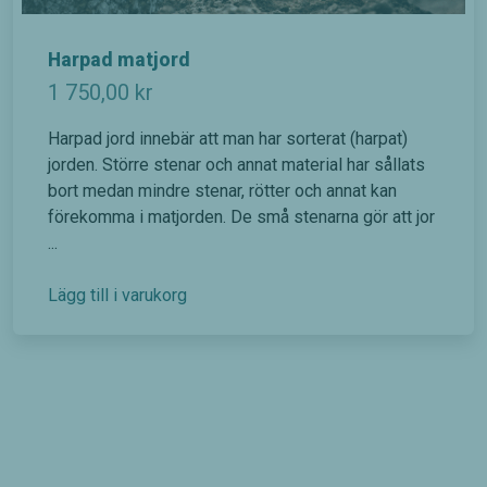
välja bort. De
behövs för
att hemsidan
Harpad matjord
över huvud
1 750,00
kr
taget ska
fungera.
Harpad jord innebär att man har sorterat (harpat)
jorden. Större stenar och annat material har sållats
Statistik
bort medan mindre stenar, rötter och annat kan
För att vi
förekomma i matjorden. De små stenarna gör att jor
ska kunna
...
förbättra
hemsidans
funktionalitet
Lägg till i varukorg
och
uppbyggnad,
baserat på
hur
hemsidan
används.