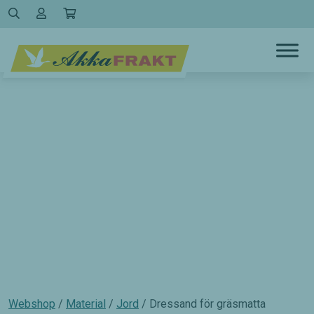
Hoppa
till
innehållet
Webshop
/
Material
/
Jord
/ Dressand för gräsmatta