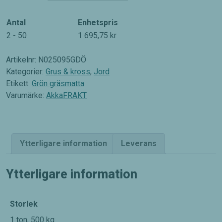
gräsmatta
mängd
Antal
Enhetspris
2 - 50
1 695,75
kr
Artikelnr:
N025095GDÖ
Kategorier:
Grus & kross
,
Jord
Etikett:
Grön gräsmatta
Varumärke:
AkkaFRAKT
Ytterligare information
Leverans
Ytterligare information
Storlek
1 ton, 500 kg