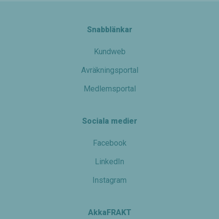
Upplevelse
För att vår
hemsida
Snabblänkar
ska prestera
så bra som
möjligt
Kundweb
under ditt
besök. Om
Avräkningsportal
du nekar de
här kakorna
Medlemsportal
kommer
viss
funktionalitet
Sociala medier
att försvinna
från
hemsidan.
Facebook
LinkedIn
Marknadsföring
Instagram
Genom att dela
med dig av dina
intressen och ditt
beteende när du
AkkaFRAKT