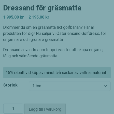
Dressand för gräsmatta
Prisintervall:
1 995,00
kr
–
2 195,00
kr
1
Drömmer du om en gräsmatta likt golfbanan? Här är
995,00 kr
produkten för dig! Nu säljer vi Österlensand Golfdress, för
till
en jämnare och grönare gräsmatta.
2
195,00 kr
Dressand används som toppdress för att skapa en jämn,
tålig och välmående gräsmatta.
15% rabatt vid köp av minst två säckar av valfria material.
Storlek
Dressand
Lägg till i varukorg
för