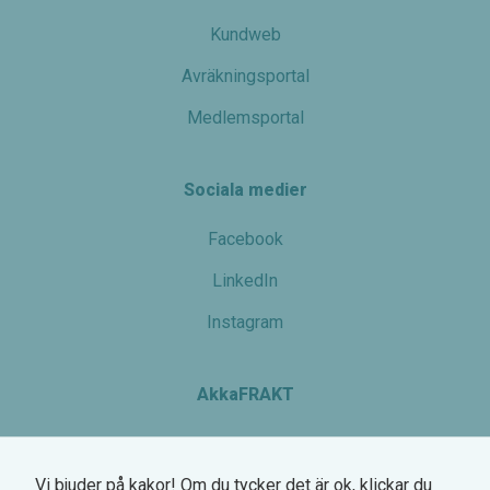
Kundweb
Avräkningsportal
Medlemsportal
Sociala medier
Facebook
LinkedIn
Instagram
AkkaFRAKT
Nödvändiga
Dessa kakor
går inte att
Växel: 0770-780 700
välja bort. De
behövs för
Vi bjuder på kakor! Om du tycker det är ok, klickar du
Hemsögatan 6