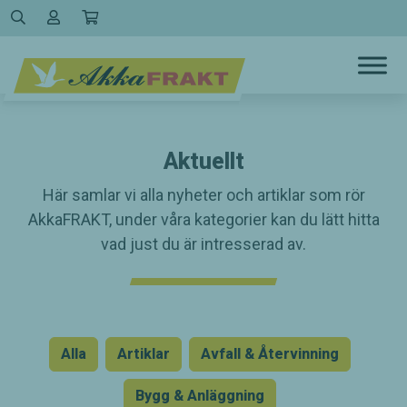
Hoppa
till
innehållet
Aktuellt
Här samlar vi alla nyheter och artiklar som rör
AkkaFRAKT, under våra kategorier kan du lätt hitta
vad just du är intresserad av.
Alla
Artiklar
Avfall & Återvinning
Bygg & Anläggning