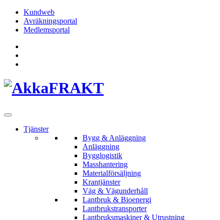
Hoppa
Kundweb
till
Avräkningsportal
innehållet
Medlemsportal
Tjänster
Bygg & Anläggning
Anläggning
Bygglogistik
Masshantering
Materialförsäljning
Krantjänster
Väg & Vägunderhåll
Lantbruk & Bioenergi
Lantbrukstransporter
Lantbruksmaskiner & Utrustning