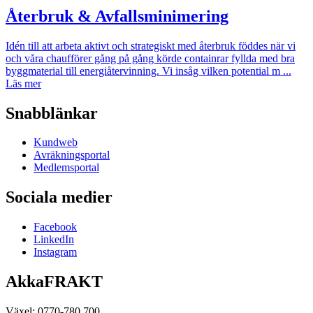
Återbruk & Avfallsminimering
Idén till att arbeta aktivt och strategiskt med återbruk föddes när vi
och våra chaufförer gång på gång körde containrar fyllda med bra
byggmaterial till energiåtervinning. Vi insåg vilken potential m ...
Läs mer
Snabblänkar
Kundweb
Avräkningsportal
Medlemsportal
Sociala medier
Facebook
LinkedIn
Instagram
AkkaFRAKT
Växel: 0770-780 700