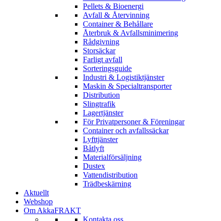
Pellets & Bioenergi
Avfall & Återvinning
Container & Behållare
Återbruk & Avfallsminimering
Rådgivning
Storsäckar
Farligt avfall
Nödvändiga
Sorteringsguide
Dessa kakor
Industri & Logistiktjänster
går inte att
Maskin & Specialtransporter
välja bort. De
Distribution
behövs för att
Slingtrafik
hemsidan
Lagertjänster
över huvud
För Privatpersoner & Föreningar
taget ska
Container och avfallssäckar
fungera.
Lyfttjänster
Båtlyft
Materialförsäljning
Statistik
Dustex
Vattendistribution
För att vi ska
Trädbeskärning
kunna
Aktuellt
förbättra
Webshop
hemsidans
Om AkkaFRAKT
funktionalitet
Kontakta oss
och