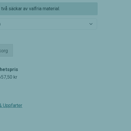
två säckar av valfria material.
ukorg
hetspris
657,50
kr
& Uppfarter