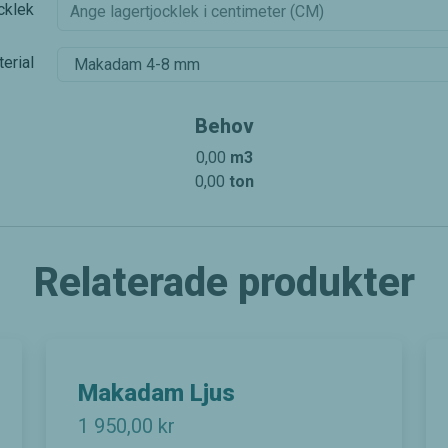
cklek
erial
Behov
0,00
m3
0,00
ton
Relaterade produkter
Nödvändiga
Dessa kakor
går inte att
Makadam Ljus
välja bort. De
behövs för
1 950,00
kr
att hemsidan
över huvud