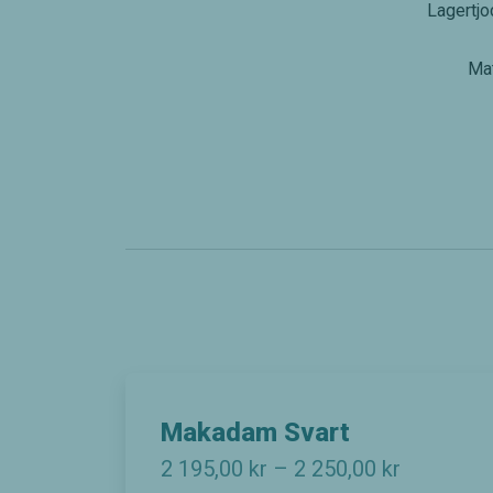
Lagertjo
Mat
Makadam Svart
P
2 195,00
kr
–
2 250,00
kr