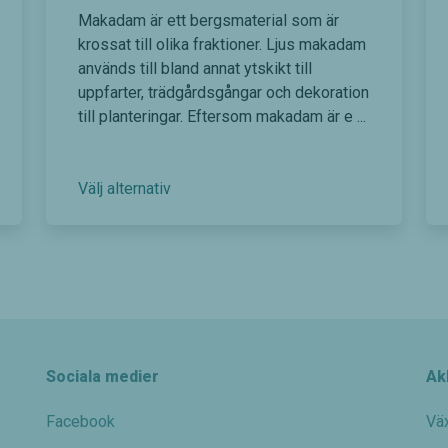
taget ska
Makadam är ett bergsmaterial som är
fungera.
krossat till olika fraktioner. Ljus makadam
används till bland annat ytskikt till
uppfarter, trädgårdsgångar och dekoration
Statistik
till planteringar. Eftersom makadam är e ...
För att vi
ska kunna
förbättra
hemsidans
D
Välj alternativ
funktionalitet
e
och
n
uppbyggnad,
baserat på
h
hur
ä
hemsidan
r
används.
p
r
Sociala medier
Ak
Upplevelse
o
För att vår
d
hemsida
Facebook
Vä
u
ska prestera