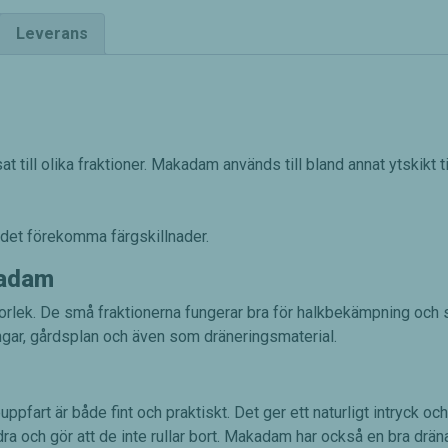
Leverans
till olika fraktioner. Makadam används till bland annat ytskikt ti
 det förekomma färgskillnader.
kadam
rlek. De små fraktionerna fungerar bra för halkbekämpning och so
ngar, gårdsplan och även som dräneringsmaterial.
art är både fint och praktiskt. Det ger ett naturligt intryck och 
dra och gör att de inte rullar bort. Makadam har också en bra drä