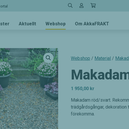
rtal
ster
Aktuellt
Webshop
Om AkkaFRAKT
Webshop
/
Material
/
Maka
Makadam 
1 950,00
kr
Makadam röd/svart. Rekommen
trädgårdsgångar, dekoration t
förekomma.