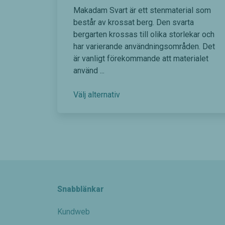
r
Makadam Svart är ett stenmaterial som
i
består av krossat berg. Den svarta
s
bergarten krossas till olika storlekar och
har varierande användningsområden. Det
i
är vanligt förekommande att materialet
n
använd ...
t
e
D
Välj alternativ
e
r
n
v
h
a
ä
l
r
p
l
r
:
Snabblänkar
o
2
d
Kundweb
1
u