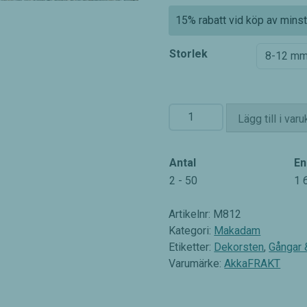
15% rabatt vid köp av minst 
Storlek
Makadam
Lägg till i var
röd
&
svart
Antal
En
mängd
2 - 50
1 
Artikelnr:
M812
Kategori:
Makadam
Etiketter:
Dekorsten
,
Gångar 
Varumärke:
AkkaFRAKT