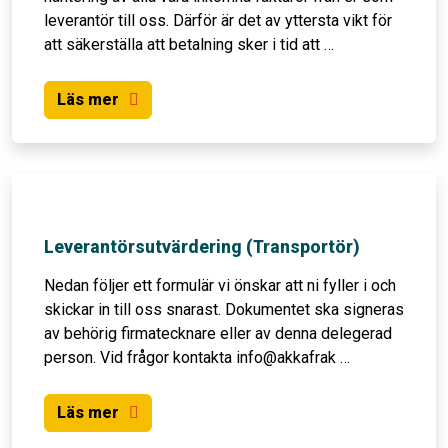
leverantör till oss. Därför är det av yttersta vikt för
Statistik
att säkerställa att betalning sker i tid att …
För att vi
ska kunna
förbättra
Läs mer
hemsidans
funktionalitet
och
uppbyggnad,
baserat på
hur
hemsidan
används.
Leverantörsutvärdering (Transportör)
Nedan följer ett formulär vi önskar att ni fyller i och
Upplevelse
skickar in till oss snarast. Dokumentet ska signeras
För att vår
av behörig firmatecknare eller av denna delegerad
hemsida
person. Vid frågor kontakta info@akkafrak …
ska prestera
så bra som
möjligt
Läs mer
under ditt
besök. Om