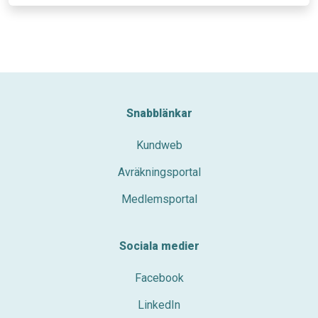
du nekar de
här kakorna
kommer
viss
funktionalitet
att försvinna
från
hemsidan.
Snabblänkar
Kundweb
Marknadsföring
Genom att dela
Avräkningsportal
med dig av dina
intressen och ditt
Medlemsportal
beteende när du
surfar ökar du
chansen att få
se personligt
Sociala medier
anpassat
innehåll och
Facebook
erbjudanden.
LinkedIn