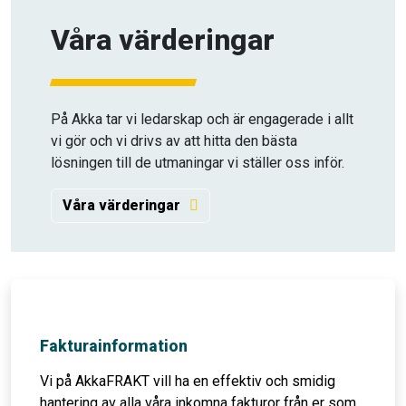
Våra värderingar
På Akka tar vi ledarskap och är engagerade i allt
vi gör och vi drivs av att hitta den bästa
lösningen till de utmaningar vi ställer oss inför.
Våra värderingar
Nödvändiga
Dessa kakor
går inte att
välja bort. De
behövs för
att hemsidan
över huvud
Fakturainformation
taget ska
fungera.
Vi på AkkaFRAKT vill ha en effektiv och smidig
hantering av alla våra inkomna fakturor från er som