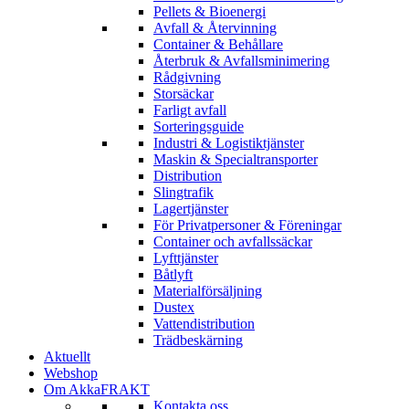
Pellets & Bioenergi
Avfall & Återvinning
Container & Behållare
Återbruk & Avfallsminimering
Rådgivning
Storsäckar
Farligt avfall
Sorteringsguide
Industri & Logistiktjänster
Maskin & Specialtransporter
Distribution
Slingtrafik
Lagertjänster
För Privatpersoner & Föreningar
Container och avfallssäckar
Lyfttjänster
Båtlyft
Materialförsäljning
Dustex
Vattendistribution
Trädbeskärning
Aktuellt
Webshop
Om AkkaFRAKT
Kontakta oss