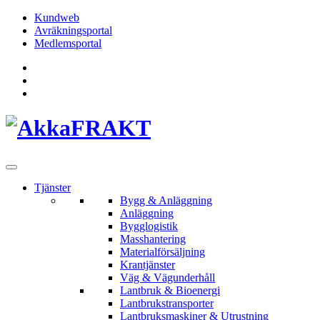
Hoppa
Kundweb
till
Avräkningsportal
innehållet
Medlemsportal
Tjänster
Bygg & Anläggning
Anläggning
Bygglogistik
Masshantering
Materialförsäljning
Krantjänster
Väg & Vägunderhåll
Lantbruk & Bioenergi
Lantbrukstransporter
Lantbruksmaskiner & Utrustning