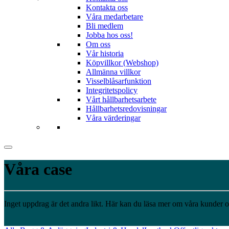
Kontakta oss
Våra medarbetare
Bli medlem
Jobba hos oss!
Om oss
Vår historia
Köpvillkor (Webshop)
Allmänna villkor
Visselblåsarfunktion
Integritetspolicy
Vårt hållbarhetsarbete
Hållbarhetsredovisningar
Våra värderingar
Våra case
Inget uppdrag är det andra likt. Här kan du läsa mer om våra kunder oc