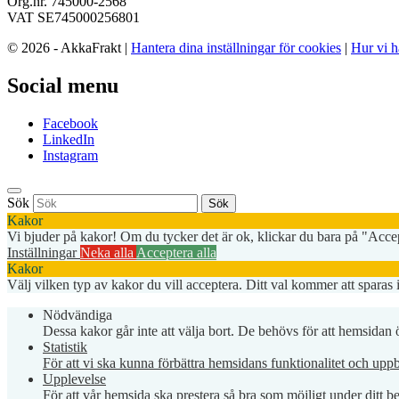
Org.nr. 745000-2568
VAT SE745000256801
© 2026 - AkkaFrakt |
Hantera dina inställningar för cookies
|
Hur vi h
Social menu
Facebook
LinkedIn
Instagram
Sök
Sök
Kakor
Vi bjuder på kakor! Om du tycker det är ok, klickar du bara på "Accept
Inställningar
Neka alla
Acceptera alla
Kakor
Välj vilken typ av kakor du vill acceptera. Ditt val kommer att sparas i
Nödvändiga
Dessa kakor går inte att välja bort. De behövs för att hemsidan
Statistik
För att vi ska kunna förbättra hemsidans funktionalitet och up
Upplevelse
För att vår hemsida ska prestera så bra som möjligt under ditt 