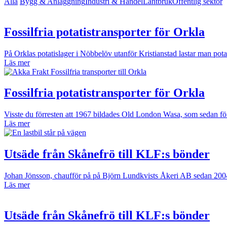
Alla
Bygg & Anläggning
Industri & Handel
Lantbruk
Offentlig sektor
Fossilfria potatistransporter för Orkla
På Orklas potatislager i Nöbbelöv utanför Kristianstad lastar man potati
Läs mer
Fossilfria potatistransporter för Orkla
Visste du förresten att 1967 bildades Old London Wasa, som sedan förk
Läs mer
Utsäde från Skånefrö till KLF:s bönder
Johan Jönsson, chaufför på på Björn Lundkvists Åkeri AB sedan 2004,
Läs mer
Utsäde från Skånefrö till KLF:s bönder