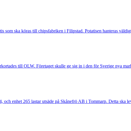
s som ska köras till chipsfabriken i Filipstad. Potatisen hanteras väldig
ortades till OLW. Företaget skulle ge sig in i den för Sverige nya mar
 och enhet 265 lastar utsäde på Skånefrö AB i Tommarp. Detta ska leve