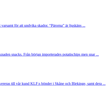
t varsamt för att undvika skador. “Pärorna” är ljuskäns ...
knaden snacks. Från början importerades potatischips men snar ...
reras till vår kund KLF:s bönder i Skåne och Blekinge, samt dera ...