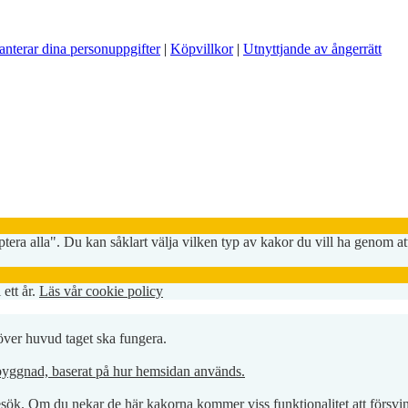
anterar dina personuppgifter
|
Köpvillkor
|
Utnyttjande av ångerrätt
era alla". Du kan såklart välja vilken typ av kakor du vill ha genom att
 ett år.
Läs vår cookie policy
 över huvud taget ska fungera.
pbyggnad, baserat på hur hemsidan används.
besök. Om du nekar de här kakorna kommer viss funktionalitet att försv