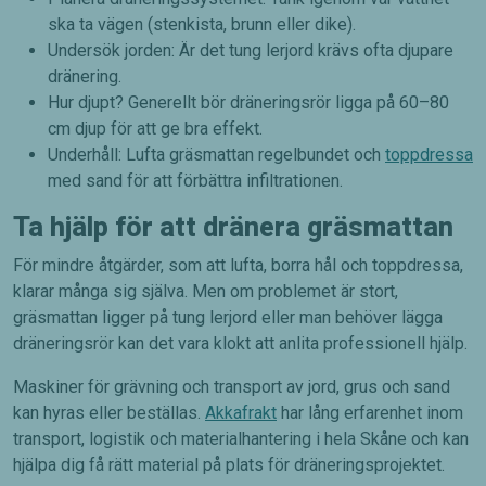
ska ta vägen (stenkista, brunn eller dike).
Undersök jorden: Är det tung lerjord krävs ofta djupare
dränering.
Hur djupt? Generellt bör dräneringsrör ligga på 60–80
cm djup för att ge bra effekt.
Underhåll: Lufta gräsmattan regelbundet och
toppdressa
med sand för att förbättra infiltrationen.
Ta hjälp för att dränera gräsmattan
För mindre åtgärder, som att lufta, borra hål och toppdressa,
Nödvändiga
klarar många sig själva. Men om problemet är stort,
Dessa kakor
gräsmattan ligger på tung lerjord eller man behöver lägga
går inte att
dräneringsrör kan det vara klokt att anlita professionell hjälp.
välja bort. De
behövs för
Maskiner för grävning och transport av jord, grus och sand
att hemsidan
över huvud
kan hyras eller beställas.
Akkafrakt
har lång erfarenhet inom
taget ska
transport, logistik och materialhantering i hela Skåne och kan
fungera.
hjälpa dig få rätt material på plats för dräneringsprojektet.