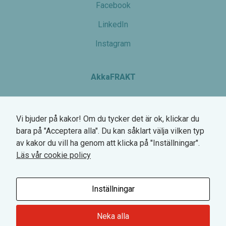
Facebook
du nekar de
här kakorna
LinkedIn
kommer
viss
Instagram
funktionalitet
att försvinna
från
hemsidan.
AkkaFRAKT
Växel: 0770-780 700
Marknadsföring
Genom att dela
Vi bjuder på kakor! Om du tycker det är ok, klickar du
Hemsögatan 6
med dig av dina
bara på "Acceptera alla". Du kan såklart välja vilken typ
211 24 Malmö
intressen och ditt
av kakor du vill ha genom att klicka på "Inställningar".
beteende när du
Org.nr. 745000-2568
Läs vår cookie policy
surfar ökar du
VAT SE745000256801
chansen att få
se personligt
anpassat
Inställningar
innehåll och
erbjudanden.
Neka alla
© 2026 - AkkaFrakt |
Hantera dina inställningar för cookies
|
Hur vi