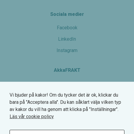
Sociala medier
Facebook
LinkedIn
Instagram
AkkaFRAKT
Växel: 0770-780 700
Vi bjuder på kakor! Om du tycker det är ok, klickar du
Hemsögatan 6
bara på "Acceptera alla". Du kan såklart välja vilken typ
211 24 Malmö
av kakor du vill ha genom att klicka på "Inställningar".
Org.nr. 745000-2568
Läs vår cookie policy
VAT SE745000256801