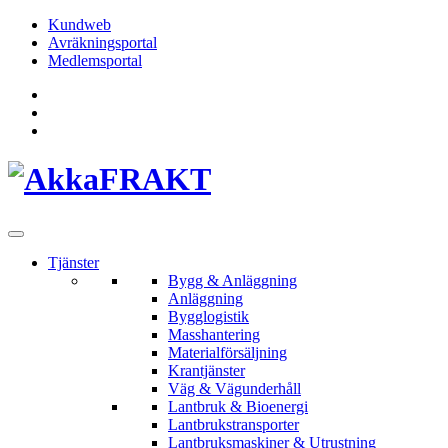
Hoppa
Kundweb
till
Avräkningsportal
innehållet
Medlemsportal
Tjänster
Bygg & Anläggning
Anläggning
Bygglogistik
Masshantering
Materialförsäljning
Krantjänster
Väg & Vägunderhåll
Lantbruk & Bioenergi
Lantbrukstransporter
Lantbruksmaskiner & Utrustning