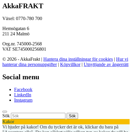
AkkaFRAKT
Växel: 0770-780 700
Hemsögatan 6
211 24 Malmö
Org.nr. 745000-2568
VAT SE745000256801
© 2026 - AkkaFrakt |
Hantera dina inställningar för cookies
|
Hur vi
hanterar dina personuppgifter
|
Köpvillkor
|
Utnyttjande av ångerrätt
Social menu
Facebook
LinkedIn
Instagram
Sök
Sök
Kakor
Vi bjuder på kakor! Om du tycker det är ok, klickar du bara på