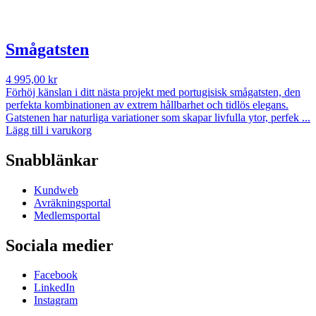
Smågatsten
4 995,00
kr
Förhöj känslan i ditt nästa projekt med portugisisk smågatsten, den
perfekta kombinationen av extrem hållbarhet och tidlös elegans.
Gatstenen har naturliga variationer som skapar livfulla ytor, perfek ...
Lägg till i varukorg
Snabblänkar
Kundweb
Avräkningsportal
Medlemsportal
Sociala medier
Facebook
LinkedIn
Instagram