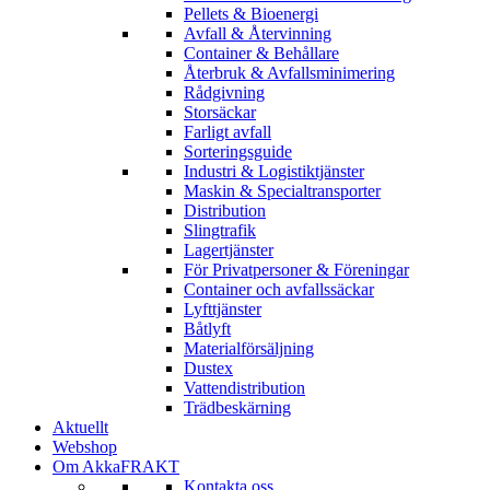
Pellets & Bioenergi
Avfall & Återvinning
Container & Behållare
Återbruk & Avfallsminimering
Rådgivning
Storsäckar
Farligt avfall
Sorteringsguide
Industri & Logistiktjänster
Maskin & Specialtransporter
Distribution
Slingtrafik
Lagertjänster
För Privatpersoner & Föreningar
Container och avfallssäckar
Lyfttjänster
Båtlyft
Materialförsäljning
Dustex
Vattendistribution
Trädbeskärning
Aktuellt
Webshop
Om AkkaFRAKT
Kontakta oss