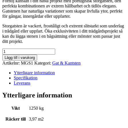
Förhöj känslan i ditt nästa projekt med
portugisisk
storgatsten, den
perfekta kombinationen av extrem hållbarhet och tidlös elegans.
Gatstenen har naturliga variationer som skapar livfulla ytor, perfekt
för gångar, innergårdar eller uppfarter.
Storgatsten är vackert, frosttåligt och extremt slitstarkt som underlag
i trådgård eller uppfart. Öka exklusiviteten i ditt trädgårdsprojekt så
kan du lägga stenen i en bågsättning eller mönster som passar just
ditt projekt.
Storgatsten
mängd
Lägg till i varukorg
Artikelnr:
MGS1
Kategori:
Gat & Kantsten
Ytterligare information
Specifikation
Leverans
Ytterligare information
Vikt
1250 kg
Räcker till
3,97 m2