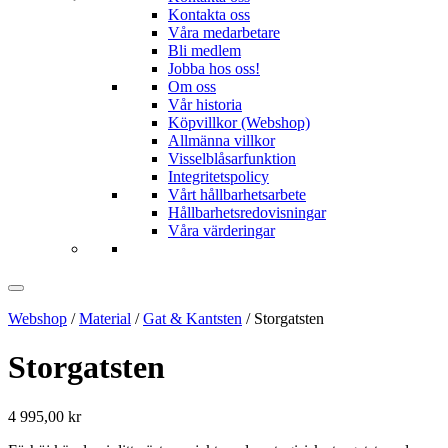
Kontakta oss
Våra medarbetare
Bli medlem
Jobba hos oss!
Om oss
Vår historia
Köpvillkor (Webshop)
Allmänna villkor
Visselblåsarfunktion
Integritetspolicy
Vårt hållbarhetsarbete
Hållbarhetsredovisningar
Våra värderingar
Webshop
/
Material
/
Gat & Kantsten
/ Storgatsten
Storgatsten
4 995,00
kr