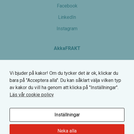
Facebook
LinkedIn
Instagram
AkkaFRAKT
Växel: 0770-780 700
Vi bjuder på kakor! Om du tycker det är ok, klickar du
Hemsögatan 6
bara på "Acceptera alla". Du kan såklart välja vilken typ
211 24 Malmö
av kakor du vill ha genom att klicka på "Inställningar".
Org.nr. 745000-2568
Läs vår cookie policy
VAT SE745000256801
Inställningar
Neka alla