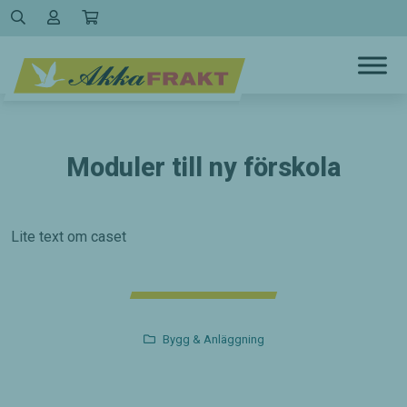
Hoppa
till
innehållet
Moduler till ny förskola
Lite text om caset
Bygg & Anläggning