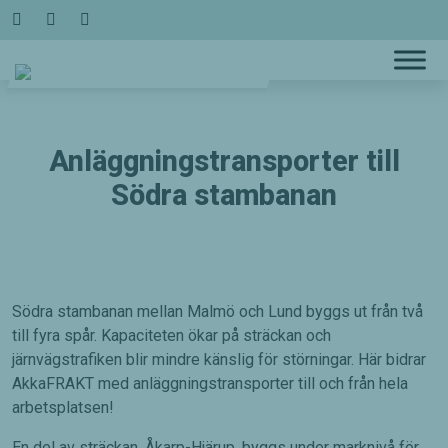
Hoppa
till
innehållet
Anläggningstransporter till
Södra stambanan
Södra stambanan mellan Malmö och Lund byggs ut från två
till fyra spår. Kapaciteten ökar på sträckan och
järnvägstrafiken blir mindre känslig för störningar. Här bidrar
AkkaFRAKT med anläggningstransporter till och från hela
arbetsplatsen!
En del av sträckan, Åkarp-Hjärup, byggs under marknivå för