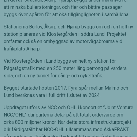
att minska bullerstörningar, och fler och bättre passager
byggs över spåren för att öka tillgängligheten i samhällena.
Stationerna Burlöv, Åkarp och Hjärup byggs om och en helt ny
station planeras vid Klostergården i södra Lund. Projektet
omfattar också en ombyggnad av motorvägsbroarna vid
trafikplats Alnarp.
Vid Klostergården i Lund byggs en helt ny station för
Pågatågstrafik med en 250 meter lång perrong på vardera
sida, och en ny tunnel för gång- och cykeltrafik.
Bygget startade hösten 2017. Fyra spår mellan Malmö och
Lund beräknas vara i full drift i slutet av 2024.
Uppdraget utförs av NCC och OHL i konsortiet ”Joint Venture
NCC/OHL” där parterna delar på ett totalt ordervärde om
cirka 800 miljoner kronor. När detta stora infrastrukturprojekt
blir färdigställt har NCC-OHL tillsammans med AkkaFRAKT
på uppdrag av Trafikverket bidragit till en stor förbättring när