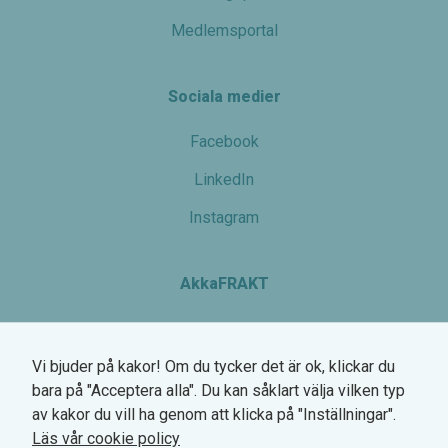
Medlemsportal
Sociala medier
Facebook
LinkedIn
Instagram
AkkaFRAKT
Nödvändiga
Växel: 0770-780 700
Dessa kakor
går inte att
Vi bjuder på kakor! Om du tycker det är ok, klickar du
Hemsögatan 6
välja bort. De
bara på "Acceptera alla". Du kan såklart välja vilken typ
211 24 Malmö
behövs för
av kakor du vill ha genom att klicka på "Inställningar".
att hemsidan
Org.nr. 745000-2568
Läs vår cookie policy
över huvud