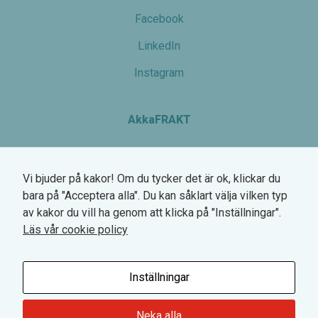
Facebook
Statistik
För att vi
LinkedIn
ska kunna
förbättra
Instagram
hemsidans
funktionalitet
och
AkkaFRAKT
uppbyggnad,
baserat på
hur
Växel: 0770-780 700
hemsidan
används.
Vi bjuder på kakor! Om du tycker det är ok, klickar du
Hemsögatan 6
bara på "Acceptera alla". Du kan såklart välja vilken typ
211 24 Malmö
av kakor du vill ha genom att klicka på "Inställningar".
Upplevelse
Org.nr. 745000-2568
Läs vår cookie policy
För att vår
VAT SE745000256801
hemsida
ska prestera
Inställningar
så bra som
möjligt
under ditt
Neka alla