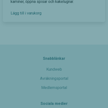
kaminer, öppna spisar och kakelugnar.
Lägg till i varukorg
Snabblänkar
Nödvändiga
Kundweb
Dessa kakor
går inte att
Avräkningsportal
välja bort. De
behövs för
Medlemsportal
att hemsidan
över huvud
taget ska
fungera.
Sociala medier