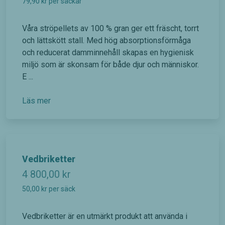
79,90
kr
per säckar
Våra ströpellets av 100 % gran ger ett fräscht, torrt
och lättskött stall. Med hög absorptionsförmåga
och reducerat damminnehåll skapas en hygienisk
miljö som är skonsam för både djur och människor.
E ...
Läs mer
Vedbriketter
4 800,00
kr
50,00
kr
per säck
Vedbriketter är en utmärkt produkt att använda i