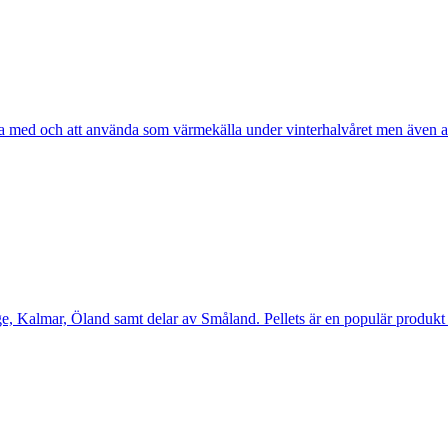
da med och att använda som värmekälla under vinterhalvåret men även att 
nge, Kalmar, Öland samt delar av Småland. Pellets är en populär produkt