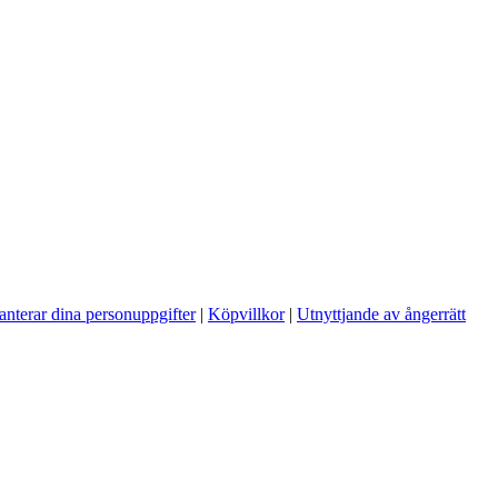
anterar dina personuppgifter
|
Köpvillkor
|
Utnyttjande av ångerrätt