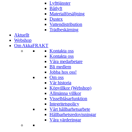
Lyfttjänster
Båtlyft
Materialförsäljning
Dustex
Vattendistribution
Trädbeskärning
Aktuellt
Webshop
Om AkkaFRAKT
Kontakta oss
Kontakta oss
Våra medarbetare
Bli medlem
Jobba hos oss!
Om oss
Vår historia
Köpvillkor (Webshop)
Allmänna villkor
Visselblåsarfunktion
Integritetspolicy
Vårt hållbarhetsarbete
Hållbarhetsredovisningar
Våra värderingar