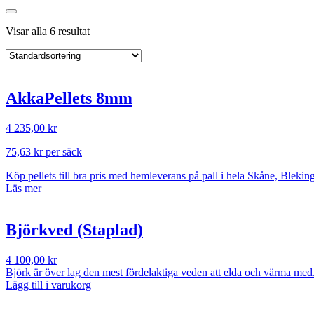
Visar alla 6 resultat
AkkaPellets 8mm
4 235,00
kr
75,63
kr
per säck
Köp pellets till bra pris med hemleverans på pall i hela Skåne, Bleki
Läs mer
Björkved (Staplad)
4 100,00
kr
Björk är över lag den mest fördelaktiga veden att elda och värma med
Lägg till i varukorg