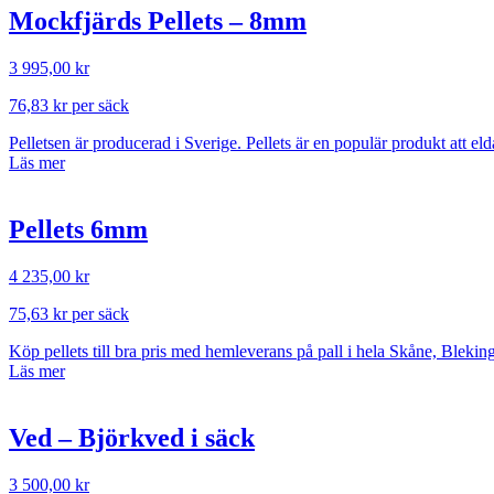
Mockfjärds Pellets – 8mm
3 995,00
kr
76,83
kr
per säck
Pelletsen är producerad i Sverige. Pellets är en populär produkt att el
Läs mer
Pellets 6mm
4 235,00
kr
75,63
kr
per säck
Köp pellets till bra pris med hemleverans på pall i hela Skåne, Bleki
Läs mer
Ved – Björkved i säck
3 500,00
kr