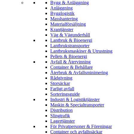
Bygg & Anläggning
Anläggning
Bygglogistik
Masshantering
Materialförsäljning
Krantjänster
Väg & Vägunderhåll
Lantbruk & Bioenergi
Lantbrukstransporter
Lantbruksmaskiner & Utrustning
Pellets & Bioenergi
Avfall & Återvinning
Container & Behållare
Återbruk & Avfallsminimering
Rådgivning
Storsäckar
Farligt avfall
Sorteringsguide
Industri & Logistiktjänster
Maskin & Specialtransporter
Distribution
Slingtrafik
Lagertjänster
För Privatpersoner & Föreningar
Container och avfallssäckar