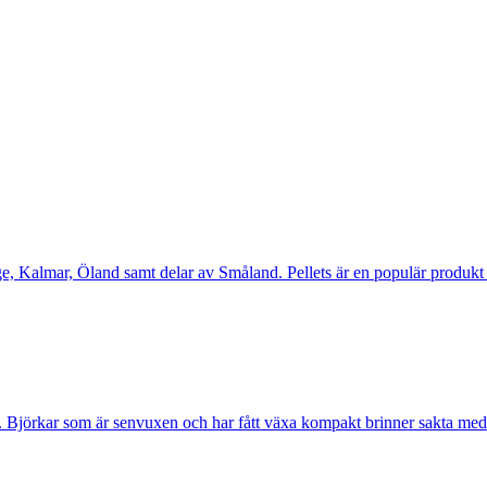
nge, Kalmar, Öland samt delar av Småland. Pellets är en populär produkt
. Björkar som är senvuxen och har fått växa kompakt brinner sakta med 