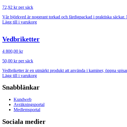
72,92
kr
per säck
Vår björkved är noggrant torkad och färdigpackad i praktiska säckar. Me
Lägg till i varukorg
Vedbriketter
4 800,00
kr
50,00
kr
per säck
Vedbriketter är en utmärkt produkt att använda i kaminer, öppna spisa
Lägg till i varukorg
Snabblänkar
Kundweb
Avräkningsportal
Medlemsportal
Sociala medier