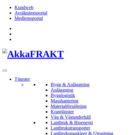
Hoppa
Kundweb
till
Avräkningsportal
innehållet
Medlemsportal
Tjänster
Bygg & Anläggning
Anläggning
Bygglogistik
Masshantering
Materialförsäljning
Krantjänster
Väg & Vägunderhåll
Lantbruk & Bioenergi
Lantbrukstransporter
Lantbruksmaskiner & Utrustning