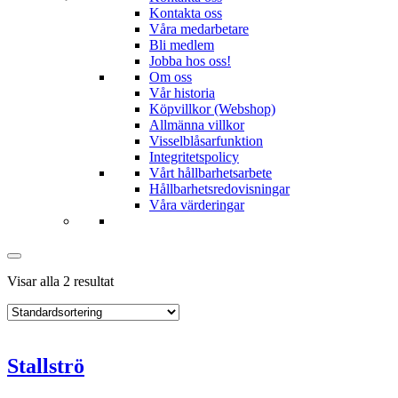
Kontakta oss
Våra medarbetare
Bli medlem
Jobba hos oss!
Om oss
Vår historia
Köpvillkor (Webshop)
Allmänna villkor
Visselblåsarfunktion
Integritetspolicy
Vårt hållbarhetsarbete
Hållbarhetsredovisningar
Våra värderingar
Visar alla 2 resultat
Stallströ