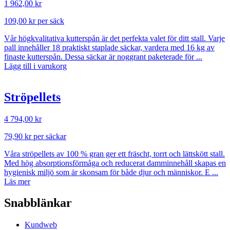
1 962,00
kr
109,00
kr
per säck
Vår högkvalitativa kutterspån är det perfekta valet för ditt stall. Varje
pall innehåller 18 praktiskt staplade säckar, vardera med 16 kg av
finaste kutterspån. Dessa säckar är noggrant paketerade för ...
Lägg till i varukorg
Ströpellets
4 794,00
kr
79,90
kr
per säckar
Våra ströpellets av 100 % gran ger ett fräscht, torrt och lättskött stall.
Med hög absorptionsförmåga och reducerat damminnehåll skapas en
hygienisk miljö som är skonsam för både djur och människor. E ...
Läs mer
Snabblänkar
Kundweb