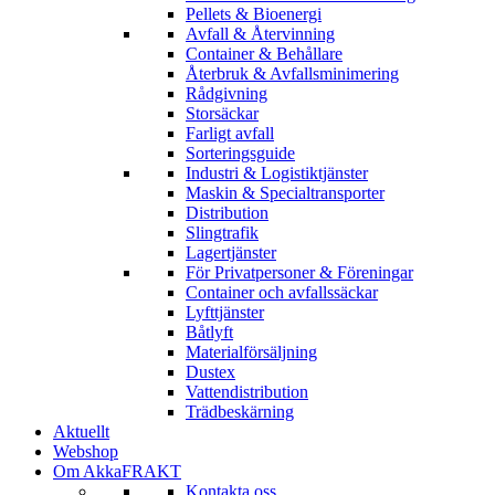
Pellets & Bioenergi
Avfall & Återvinning
Container & Behållare
Återbruk & Avfallsminimering
Rådgivning
Storsäckar
Farligt avfall
Sorteringsguide
Industri & Logistiktjänster
Maskin & Specialtransporter
Distribution
Slingtrafik
Lagertjänster
För Privatpersoner & Föreningar
Container och avfallssäckar
Lyfttjänster
Båtlyft
Materialförsäljning
Dustex
Vattendistribution
Trädbeskärning
Aktuellt
Webshop
Om AkkaFRAKT
Kontakta oss