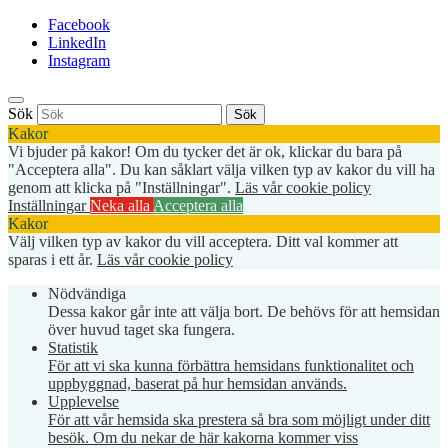
Facebook
LinkedIn
Instagram
Sök
Sök
Kakor
Vi bjuder på kakor! Om du tycker det är ok, klickar du bara på
"Acceptera alla". Du kan såklart välja vilken typ av kakor du vill ha
genom att klicka på "Inställningar".
Läs vår cookie policy
Inställningar
Neka alla
Acceptera alla
Kakor
Välj vilken typ av kakor du vill acceptera. Ditt val kommer att
sparas i ett år.
Läs vår cookie policy
Nödvändiga
Dessa kakor går inte att välja bort. De behövs för att hemsidan
över huvud taget ska fungera.
Statistik
För att vi ska kunna förbättra hemsidans funktionalitet och
uppbyggnad, baserat på hur hemsidan används.
Upplevelse
För att vår hemsida ska prestera så bra som möjligt under ditt
besök. Om du nekar de här kakorna kommer viss