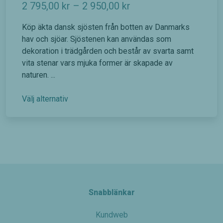
P
2 795,00
kr
–
2 950,00
kr
r
Köp äkta dansk sjösten från botten av Danmarks
i
hav och sjöar. Sjöstenen kan användas som
s
dekoration i trädgården och består av svarta samt
vita stenar vars mjuka former är skapade av
i
naturen. ...
n
t
D
Välj alternativ
e
e
n
r
h
v
ä
a
r
l
p
r
l
Snabblänkar
o
:
d
2
Kundweb
u