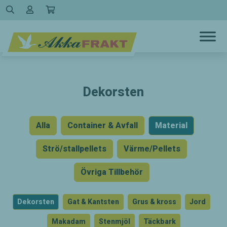
Hoppa
till
innehållet
Dekorsten
Alla
Container & Avfall
Material
Strö/stallpellets
Värme/Pellets
Övriga Tillbehör
Dekorsten
Gat & Kantsten
Grus & kross
Jord
Makadam
Stenmjöl
Täckbark